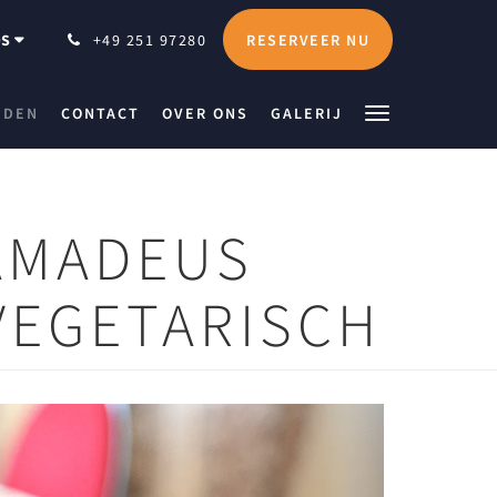
RESERVEER NU
DS
+49 251 97280
JDEN
CONTACT
OVER ONS
GALERIJ
 AMADEUS
VEGETARISCH
Next