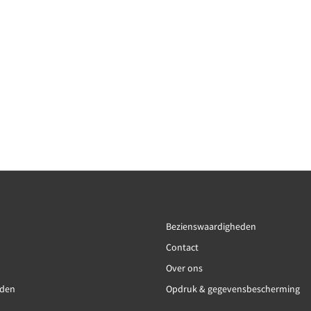
Bezienswaardigheden
Contact
Over ons
jden
Opdruk & gegevensbescherming