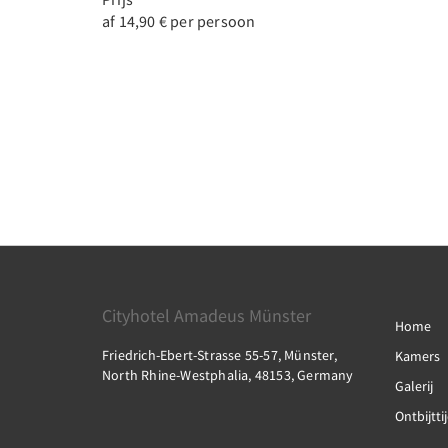
af 14,90 € per persoon
Cityhotel Amadeus Münster
Home
Friedrich-Ebert-Strasse 55-57, Münster,
Kamers
North Rhine-Westphalia, 48153, Germany
Galerij
Ontbijtti