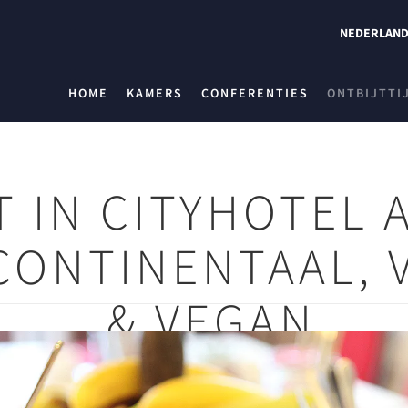
NEDERLAN
HOME
KAMERS
CONFERENTIES
ONTBIJTTI
T IN CITYHOTEL
CONTINENTAAL, 
& VEGAN