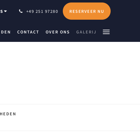
RESERVEER NU
DS
+49 251 97280
JDEN
CONTACT
OVER ONS
GALERIJ
GHEDEN